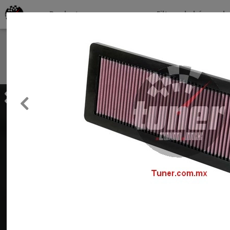
Productos por marcas
Filtros de búsqueda
About
Services
Previous
Clients
Contact