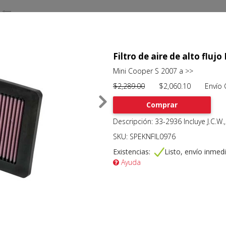
Filtro de aire de alto flu
Mini Cooper S 2007 a >>
$2,289.00
$2,060.10 Envío Gr
Comprar
Descripción: 33-2936 Incluye J.C.W
SKU: SPEKNFIL0976
Existencias:
Listo, envío inmed
Ayuda