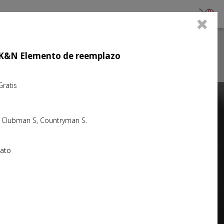
0
jo K&N Elemento de reemplazo
atis
Next
., Clubman S, Countryman S.
iato