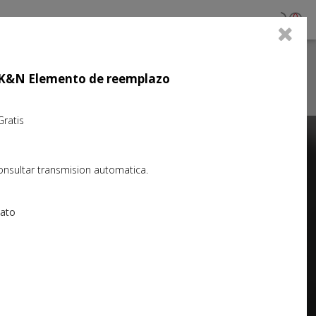
0
jo K&N Elemento de reemplazo
atis
Next
onsultar transmision automatica.
iato