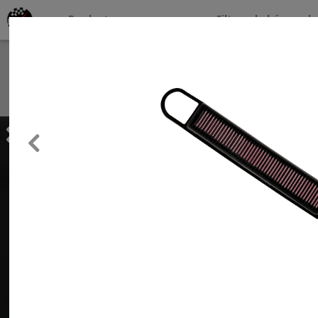
Productos por marcas
Filtros de búsqueda
About
Services
Previous
Clients
Contact