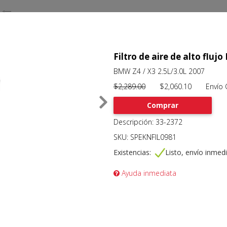
Filtro de aire de alto flu
BMW Z4 / X3 2.5L/3.0L 2007
$2,289.00
$2,060.10 Envío Gr
Comprar
Descripción: 33-2372
SKU: SPEKNFIL0981
Existencias:
Listo, envío inmed
Ayuda inmediata