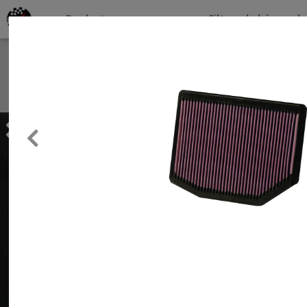
Productos por marcas
Filtros de búsqueda
About
Services
Previous
Clients
Contact