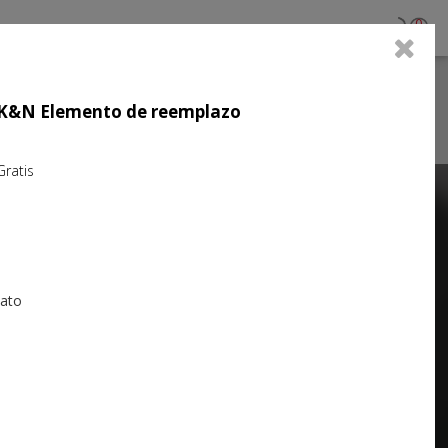
0
jo K&N Elemento de reemplazo
atis
Next
iato