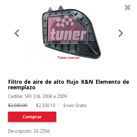
0
Productos
Filtros
About
Services
Clients
Contact
Filtro de aire de alto flujo K&N Elemento de
reemplazo
Cadillac SRX 3.6L 2004 a 2009
Previous
Nex
$2,589.00
$2,330.10 Envío Gratis
Comprar
Descripción: 33-2356