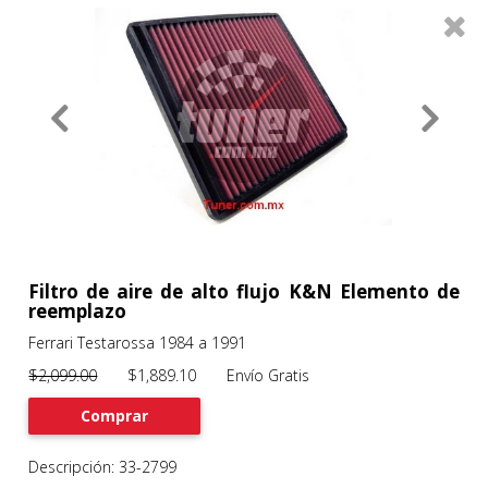
0
Productos
Filtros
About
Services
Clients
Contact
Filtro de aire de alto flujo K&N Elemento de
reemplazo
Ferrari Testarossa 1984 a 1991
Previous
Nex
$2,099.00
$1,889.10 Envío Gratis
Comprar
Descripción: 33-2799