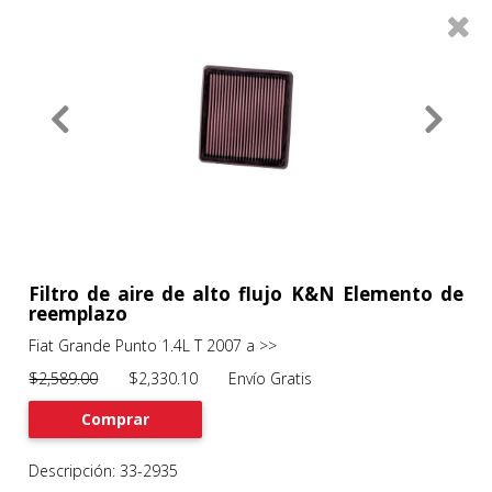
0
Productos
Filtros
About
Services
Clients
Contact
Filtro de aire de alto flujo K&N Elemento de
reemplazo
Fiat Grande Punto 1.4L T 2007 a >>
Previous
Nex
$2,589.00
$2,330.10 Envío Gratis
Comprar
Descripción: 33-2935