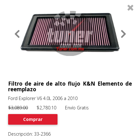
0
Productos
Filtros
About
Services
Clients
Contact
Filtro de aire de alto flujo K&N Elemento de
reemplazo
Ford Explorer V6 4.0L 2006 a 2010
Previous
Nex
$3,089.00
$2,780.10 Envío Gratis
Comprar
Descripción: 33-2366