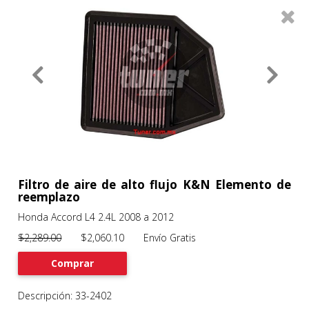
0
Productos
Filtros
About
Services
Clients
Contact
Filtro de aire de alto flujo K&N Elemento de
reemplazo
Honda Accord L4 2.4L 2008 a 2012
Previous
Nex
$2,289.00
$2,060.10 Envío Gratis
Comprar
Descripción: 33-2402