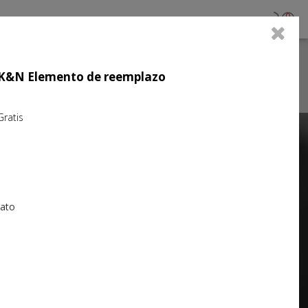
0
jo K&N Elemento de reemplazo
atis
Next
iato