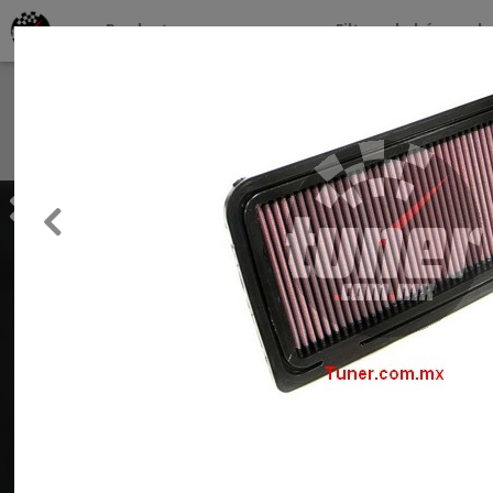
Productos por marcas
Filtros de búsqueda
About
Services
Previous
Clients
Contact