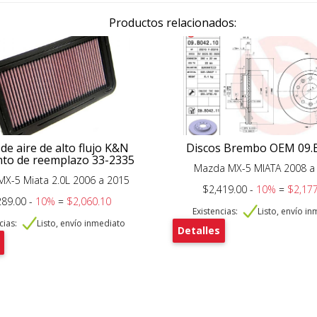
Productos relacionados:
 de aire de alto flujo K&N
Discos Brembo OEM 09.
to de reemplazo 33-2335
Mazda MX-5 MIATA 2008 a
X-5 Miata 2.0L 2006 a 2015
$2,419.00 -
10%
=
$2,177
289.00 -
10%
=
$2,060.10
Existencias:
Listo, envío i
cias:
Listo, envío inmediato
Detalles