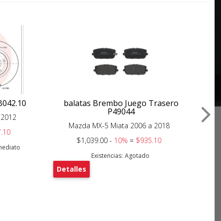
B042.10
balatas Brembo Juego Trasero
b
P49044
 2012
Mazda MX-5 Miata 2006 a 2018
.10
$1,039.00 -
10%
=
$935.10
nmediato
Existencias:
Agotado
Detalles
De