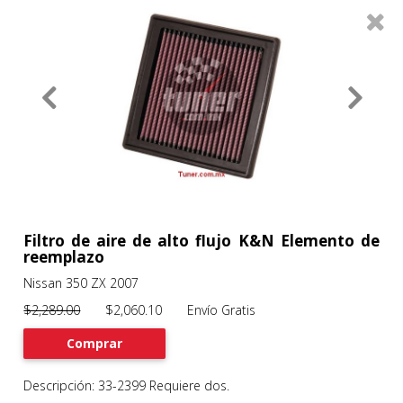
0
Productos
Filtros
About
Services
Clients
Contact
Filtro de aire de alto flujo K&N Elemento de
reemplazo
Nissan 350 ZX 2007
Previous
Nex
$2,289.00
$2,060.10 Envío Gratis
Comprar
Descripción: 33-2399 Requiere dos.