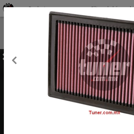
Productos por marcas
Filtros de búsqueda
About
Services
Previous
Clients
Contact