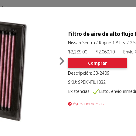
Filtro de aire de alto flu
Nissan Sentra / Rogue 1.8 Lts. / 2.
$2,289.00
$2,060.10 Envío Gr
Comprar
Descripción: 33-2409
SKU: SPEKNFIL1032
Existencias:
Listo, envío inmed
Ayuda inmediata