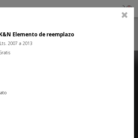
0
jo K&N Elemento de reemplazo
5Lts. 2007 a 2013
atis
Next
iato