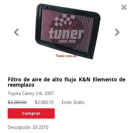
0
Productos
Filtros
About
Services
Clients
Contact
Filtro de aire de alto flujo K&N Elemento de
reemplazo
Toyota Camry 2.4L 2007
Previous
Nex
$2,289.00
$2,060.10 Envío Gratis
Comprar
Descripción: 33-2370