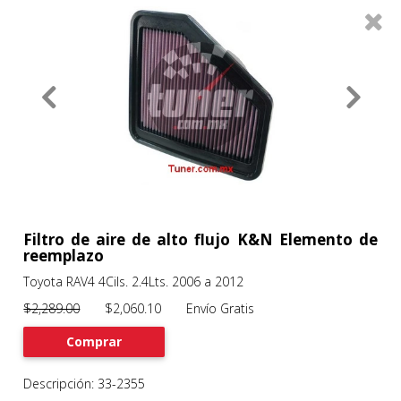
0
Productos
Filtros
About
Services
Clients
Contact
Filtro de aire de alto flujo K&N Elemento de
reemplazo
Toyota RAV4 4Cils. 2.4Lts. 2006 a 2012
Previous
Nex
$2,289.00
$2,060.10 Envío Gratis
Comprar
Descripción: 33-2355