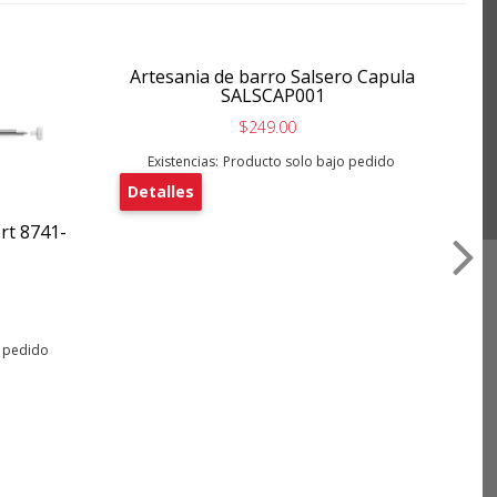
Artesania de barro Salsero Capula
SALSCAP001
$249.00
Existencias:
Producto solo bajo pedido
Detalles
rt 8741-
C
De
o pedido