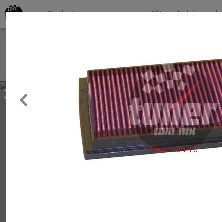
Productos por marcas
Filtros de búsqueda
About
Services
Previous
Clients
Contact