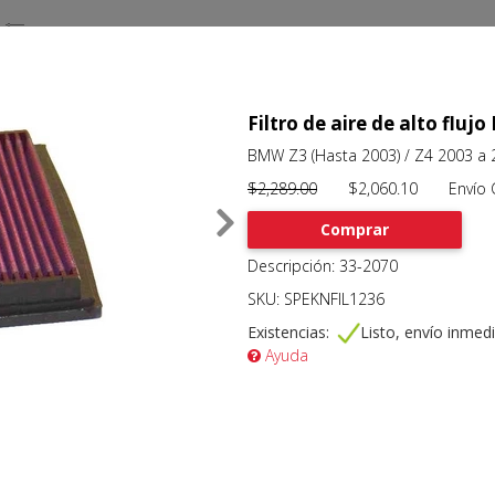
Filtro de aire de alto flu
BMW Z3 (Hasta 2003) / Z4 2003 a 
$2,289.00
$2,060.10 Envío Gr
Comprar
Descripción: 33-2070
SKU: SPEKNFIL1236
Existencias:
Listo, envío inmed
Ayuda