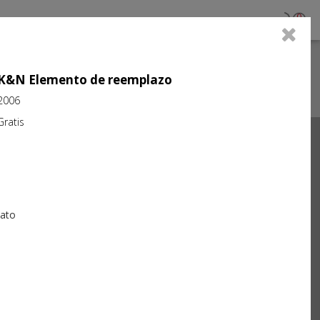
0
jo K&N Elemento de reemplazo
2006
atis
Next
iato