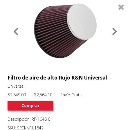
0
Productos
Filtros
About
Services
Clients
Contact
Filtro de aire de alto flujo K&N Universal
Universal
Previous
Nex
$2,849.00
$2,564.10 Envío Gratis
Comprar
Descripción: RF-1048 6
SKU: SPEKNFIL1642