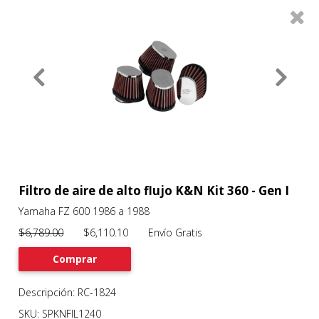
0
Productos
Filtros
About
Services
Clients
Contact
Filtro de aire de alto flujo K&N Kit 360 - Gen I
Yamaha FZ 600 1986 a 1988
Previous
Nex
$6,789.00
$6,110.10 Envío Gratis
Comprar
Descripción: RC-1824
SKU: SPKNFIL1240